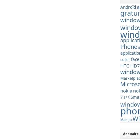
a
Androïd
gratui
window
windo
wind
applica
Phone
applicati
fac
coller
HTC HD7
window
Marketpla
Microso
nokia
nok
7
Sma
SFR
windo
pho
W
Mango
Annuaire