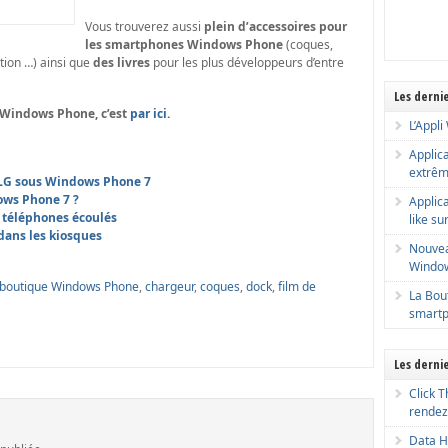
Vous trouverez aussi
plein d’accessoires pour
les smartphones Windows Phone
(coques,
tion …) ainsi que
des livres
pour les plus développeurs d’entre
Les dernie
Windows Phone, c’est
par ici.
L’Appl
Applic
extrêm
LG sous Windows Phone 7
ws Phone 7 ?
Applica
 téléphones écoulés
like s
ans les kiosques
Nouvea
Windo
boutique Windows Phone
,
chargeur
,
coques
,
dock
,
film de
La Bou
smartp
Les derni
Click T
rendez
Data H