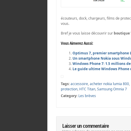
écouteurs, dock, chargeurs, films de protec
vous.
Bref je vous laisse découvrir sur
boutique 
Vous Aimerez Aussi:
Optimus 7, premier smartphone 
Un smartphone Nokia sous Windo
Windows Phone 7: 1.5 millions de
Le guide ultime Windows Phone d
Tags:
accessoire
,
acheter nokia lumia 800
,
protection
,
HTC Titan
,
Samsung Omnia 7
Category
:
Les brèves
Laisser un commentaire