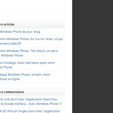
rs articles
i Windows Phone du jour: 6tag
ation Windows Phone: Air Soccer Fever, un jeu
ement addictif!
tion Windows Phone: Tile Attack, un tetris-
ur Windows Phone
u Sondage: Quel Operateur pour votre
ws Phone
tique Windows Phone: acheter votre
hone en ligne!
ers commentaires
his Link
dans
Avec l’application Deed Day,
 le monde meilleur… Avec Windows Phone 7!
K 6D Pencari Angka
dans
Avec l’application