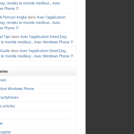
ay, rendez le monde meilleur… Avec
s Phone 7!
K Pencari Angka
dans
Avec l’application
ay, rendez le monde meilleur… Avec
s Phone 7!
al Tips
dans
Avec l’application Deed Day,
 le monde meilleur… Avec Windows Phone 7!
 Guide
dans
Avec l’application Deed Day,
 le monde meilleur… Avec Windows Phone 7!
ories
èves
ation Windows Phone
martphones
s articles
ue
raphie