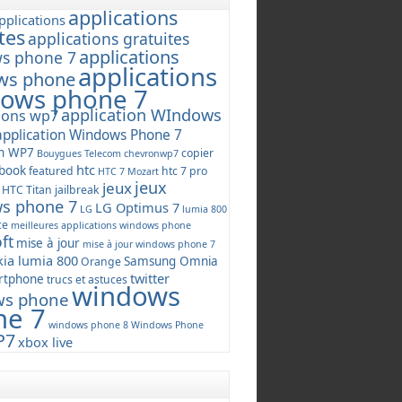
applications
pplications
tes
applications gratuites
applications
s phone 7
applications
ws phone
ows phone 7
application WIndows
tions wp7
application Windows Phone 7
on WP7
copier
Bouygues Telecom
chevronwp7
htc
ebook
featured
htc 7 pro
HTC 7 Mozart
jeux
jeux
HTC Titan
jailbreak
s phone 7
LG Optimus 7
LG
lumia 800
ce
meilleures applications windows phone
ft
mise à jour
mise à jour windows phone 7
ia lumia 800
Samsung Omnia
Orange
twitter
rtphone
trucs et astuces
windows
ws phone
ne 7
windows phone 8
Windows Phone
P7
xbox live