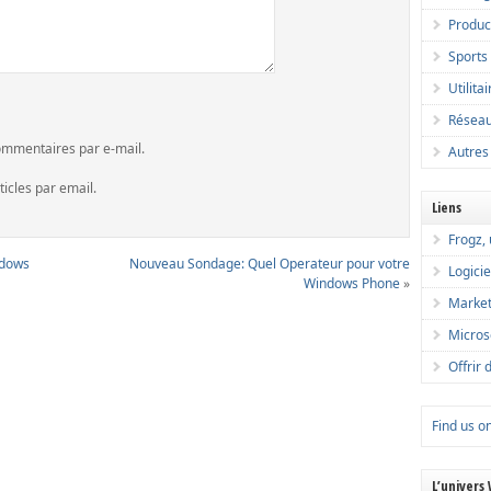
Product
Sports
Utilita
Réseau
ommentaires par e-mail.
Autres
icles par email.
Liens
Frogz, 
ndows
Nouveau Sondage: Quel Operateur pour votre
Logicie
Windows Phone
»
Market
Microso
Offrir 
Find us o
L’univers