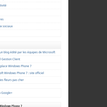
ivité
ires
x sociaux
un blog édité par les équipes de Microsoft
l Gestion Client
place Windows Phone 7
ft Windows Phone 7 : site officiel
des fleurs pas cher
n Google+
 Windows Phone 7