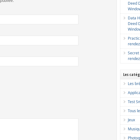
publiée.
Deed D
Window
Data H
Deed D
Window
Practic
rendez
Secret
rendez
Les catég
Les br
Applic
Test S
Tous le
Jeux
Musiq
Photog